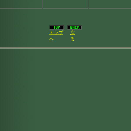
トップ
戻
へ
る