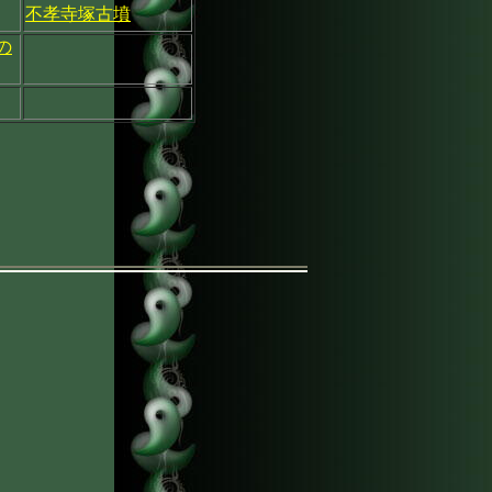
不孝寺塚古墳
の