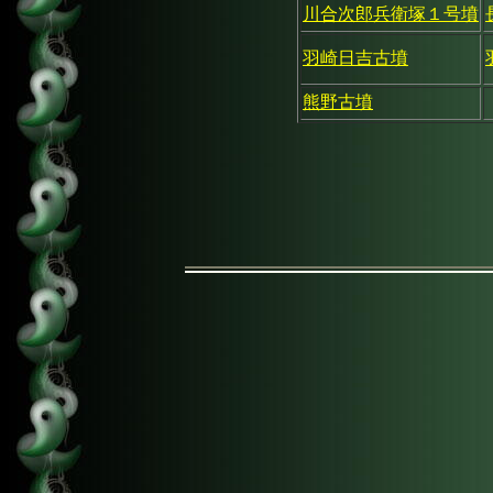
川合次郎兵衛塚１号墳
羽崎日吉古墳
熊野古墳