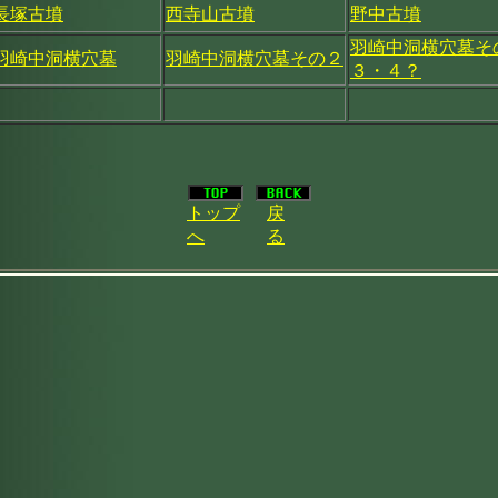
長塚古墳
西寺山古墳
野中古墳
羽崎中洞横穴墓そ
羽崎中洞横穴墓
羽崎中洞横穴墓その２
３・４？
トップ
戻
へ
る