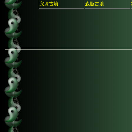
穴塚古墳
森脇古墳