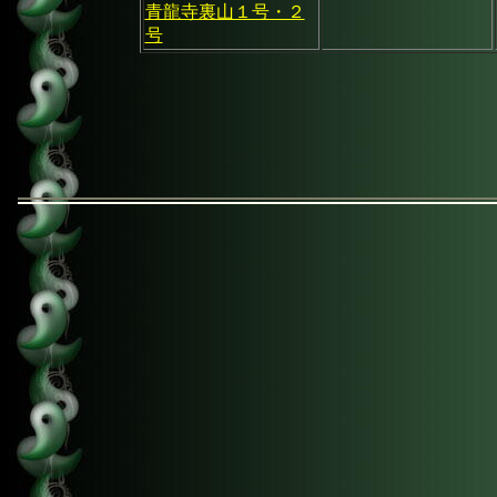
青龍寺裏山１号・２
号