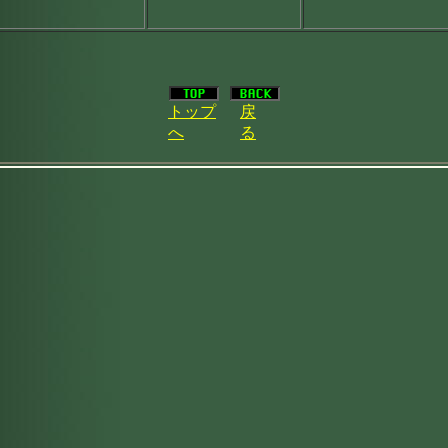
トップ
戻
へ
る