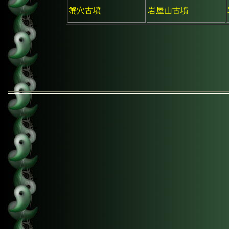
蟹穴古墳
岩屋山古墳