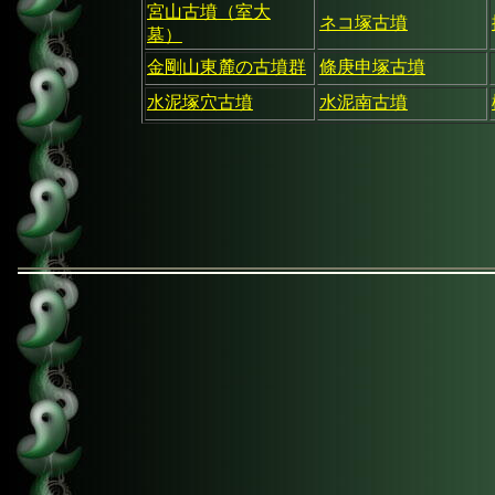
宮山古墳（室大
ネコ塚古墳
墓）
金剛山東麓の古墳群
條庚申塚古墳
水泥塚穴古墳
水泥南古墳